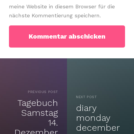
meine Website in diesem Browser für die
nächste Kommentierung speichern.
PREVIOUS POST
NEXT POST
Tagebuch
diary
Samstag
monday
14.
december
Dezember